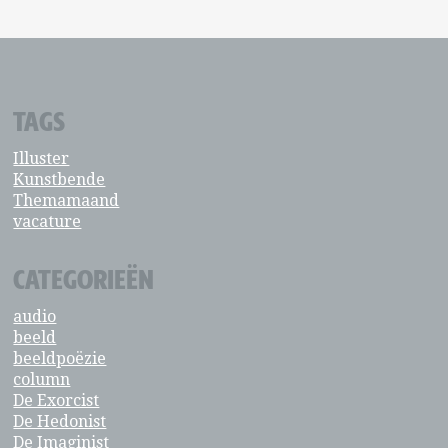
TAGS
Illuster
Kunstbende
Themamaand
vacature
CATEGORIEËN
audio
beeld
beeldpoëzie
column
De Exorcist
De Hedonist
De Imaginist