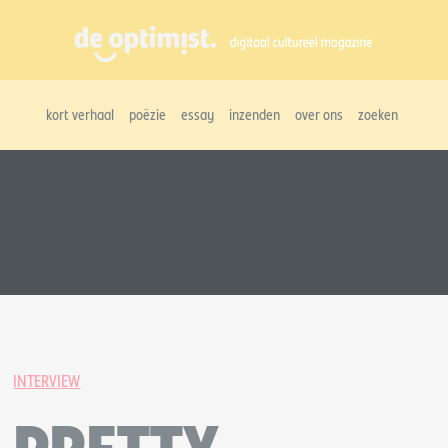
kort verhaal
poëzie
essay
inzenden
over ons
zoeken
INTERVIEW